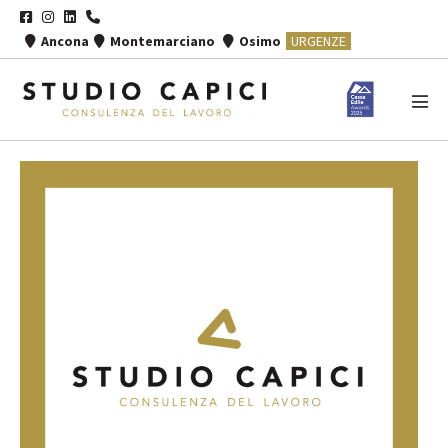
Salta
al
Ancona
Montemarciano
Osimo
URGENZE
contenuto
Atti
men