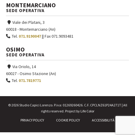
MONTEMARCIANO
SEDE OPERATIVA
Viale dei Platani, 3
60018 - Montemarciano (An)
Tel.
071.9190047
|| Fax 071.9093481
OSIMO
SEDE OPERATIVA
Via Oriolo, 14
60027 - Osimo Stazione (An)
Tel.
071.7819771
© 2026 Studio Capici Lorenzo. P.iva: 01269260426. C.F. CPCLNZ61P24A271T | All
rights reserved. Project by
Life Color
PRIVACY POLICY
COOKIE POLICY
ACCESSIBILITÀ