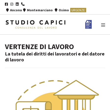
Salta
al
Ancona
Montemarciano
Osimo
URGENZE
contenuto
Atti
men
VERTENZE DI LAVORO
La tutela dei diritti dei lavoratori e del datore
di lavoro