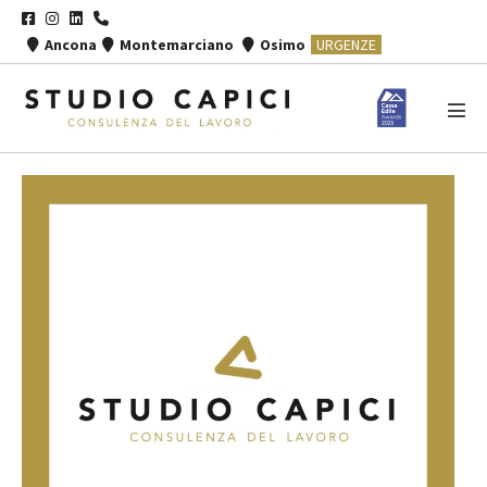
Salta
al
Ancona
Montemarciano
Osimo
URGENZE
contenuto
Atti
men