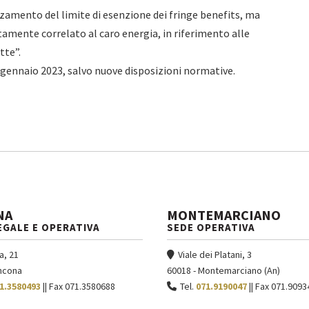
alzamento del limite di esenzione dei fringe benefits, ma
amente correlato al caro energia, in riferimento alle
tte”.
1° gennaio 2023, salvo nuove disposizioni normative.
NA
MONTEMARCIANO
EGALE E OPERATIVA
SEDE OPERATIVA
a, 21
Viale dei Platani, 3
ncona
60018 - Montemarciano (An)
1.3580493
|| Fax 071.3580688
Tel.
071.9190047
|| Fax 071.9093