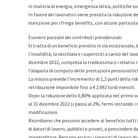
in materia di energia, emergenza idrica, politiche soci
In favore dei lavoratori viene prevista la riduzione 
esenzione per i fringe benefits, con alcune particola
Esonero parziale dei contributi previdenziali
Si tratta di un beneficio previsto in via eccezionale, 
l’invalidità, la vecchiaia e i superstiti a carico del la
dicembre 2022, compresa la tredicesima o i relativi r
l’aliquota di computo delle prestazioni pensionistic
La misura prevede l’incremento di 1,2 punti della rid
retribuzione imponibile fino a € 2.692 lordi mensili.
Dopo la riduzione dello 0,80% applicata nel primo se
al 31 dicembre 2022 si passa al 2%, fermi restando i 
modificazioni.
Ricordiamo che possono accedere al beneficio tutti i
di datori di lavoro, pubblici e privati, a prescinder
imprenditore. Restano esclusi i rapporti di lavoro d