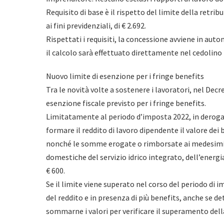
Requisito di base è il rispetto del limite della retr
ai fini previdenziali, di € 2.692.
Rispettati i requisiti, la concessione avviene in aut
il calcolo sarà effettuato direttamente nel cedolino
Nuovo limite di esenzione per i fringe benefits
Tra le novità volte a sostenere i lavoratori, nel Dec
esenzione fiscale previsto per i fringe benefits.
Limitatamente al periodo d’imposta 2022, in deroga a
formare il reddito di lavoro dipendente il valore dei b
nonché le somme erogate o rimborsate ai medesimi d
domestiche del servizio idrico integrato, dell’energia
€ 600.
Se il limite viene superato nel corso del periodo d
del reddito e in presenza di più benefits, anche se det
sommarne i valori per verificare il superamento dell