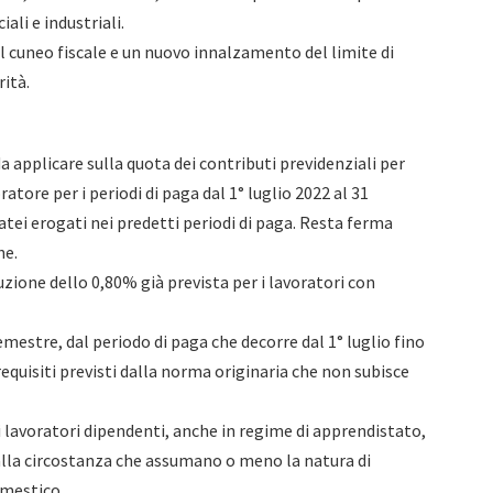
ali e industriali.
del cuneo fiscale e un nuovo innalzamento del limite di
rità.
da applicare sulla quota dei contributi previdenziali per
voratore per i periodi di paga dal 1° luglio 2022 al 31
atei erogati nei predetti periodi di paga. Resta ferma
he.
uzione dello 0,80% già prevista per i lavoratori con
mestre, dal periodo di paga che decorre dal 1° luglio fino
requisiti previsti dalla norma originaria che non subisce
 lavoratori dipendenti, anche in regime di apprendistato,
e dalla circostanza che assumano o meno la natura di
omestico.