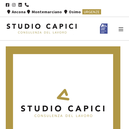
Salta
al
Ancona
Montemarciano
Osimo
URGENZE
contenuto
Atti
men