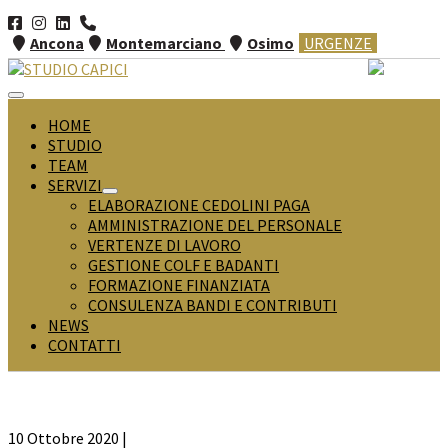
Salta
al
Ancona
Montemarciano
Osimo
URGENZE
contenuto
Attiva/disattiva
menu
HOME
STUDIO
TEAM
SERVIZI
Attiva/disattiva
ELABORAZIONE CEDOLINI PAGA
menu
AMMINISTRAZIONE DEL PERSONALE
VERTENZE DI LAVORO
GESTIONE COLF E BADANTI
FORMAZIONE FINANZIATA
CONSULENZA BANDI E CONTRIBUTI
NEWS
CONTATTI
10 Ottobre 2020
|