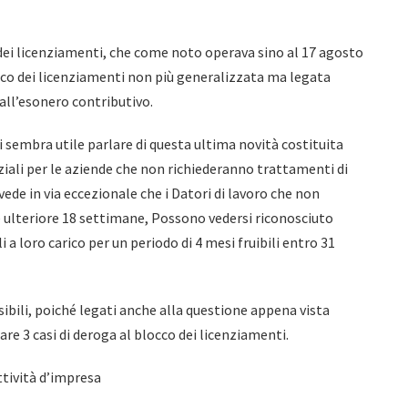
o dei licenziamenti, che come noto operava sino al 17 agosto
occo dei licenziamenti non più generalizzata ma legata
 all’esonero contributivo.
i sembra utile parlare di questa ultima novità costituita
iali per le aziende che non richiederanno trattamenti di
ede in via eccezionale che i Datori di lavoro che non
e ulteriore 18 settimane, Possono vedersi riconosciuto
a loro carico per un periodo di 4 mesi fruibili entro 31
ibili, poiché legati anche alla questione appena vista
re 3 casi di deroga al blocco dei licenziamenti.
ttività d’impresa