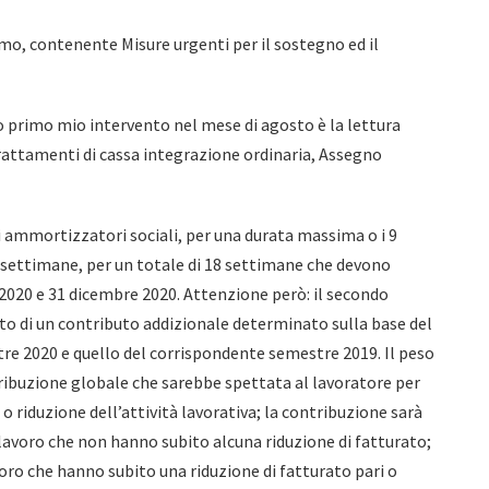
mo, contenente Misure urgenti per il sostegno ed il
 primo mio intervento nel mese di agosto è la lettura
 trattamenti di cassa integrazione ordinaria, Assegno
i ammortizzatori sociali, per una durata massima o i 9
 settimane, per un totale di 18 settimane che devono
2020 e 31 dicembre 2020. Attenzione però: il secondo
o di un contributo addizionale determinato sulla base del
tre 2020 e quello del corrispondente semestre 2019. Il peso
etribuzione globale che sarebbe spettata al lavoratore per
o riduzione dell’attività lavorativa; la contribuzione sarà
i lavoro che non hanno subito alcuna riduzione di fatturato;
loro che hanno subito una riduzione di fatturato pari o