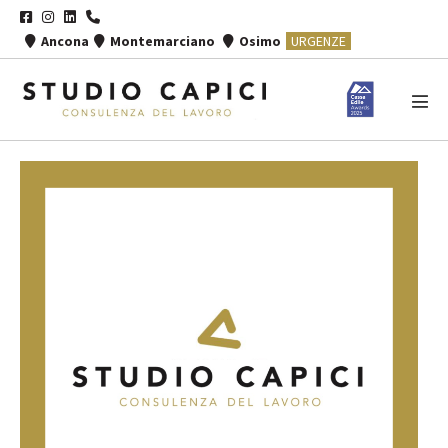
Salta
al
Ancona
Montemarciano
Osimo
URGENZE
contenuto
Atti
men